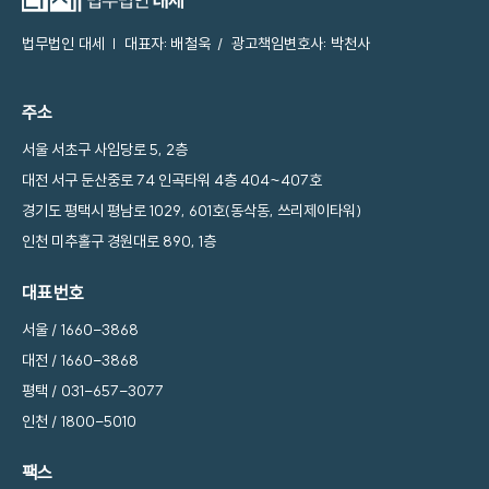
법무법인 대세
| 대표자: 배철욱 / 광고책임변호사: 박천사
주소
서울 서초구 사임당로 5, 2층
대전 서구 둔산중로 74 인곡타워 4층 404~407호
경기도 평택시 평남로 1029, 601호(동삭동, 쓰리제이타워)
인천 미추홀구 경원대로 890, 1층
대표번호
서울 /
1660-3868
대전 /
1660-3868
평택 /
031-657-3077
인천 /
1800-5010
팩스