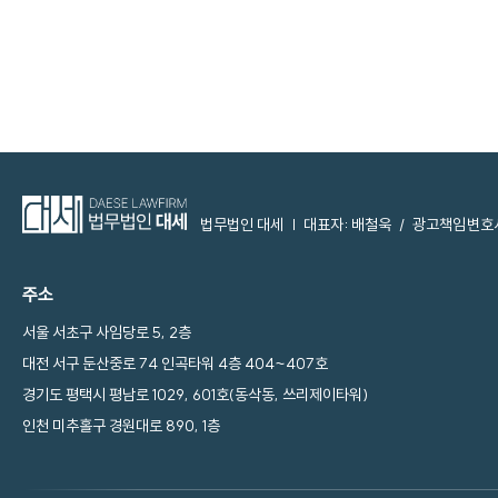
법무법인 대세
| 대표자: 배철욱 / 광고책임변호
주소
서울 서초구 사임당로 5, 2층
대전 서구 둔산중로 74 인곡타워 4층 404~407호
경기도 평택시 평남로 1029, 601호(동삭동, 쓰리제이타워)
인천 미추홀구 경원대로 890, 1층